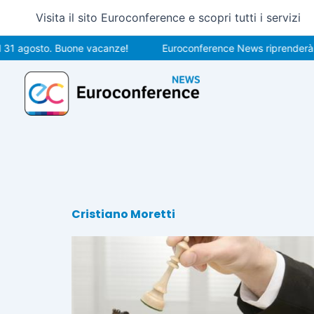
Vai
Visita il sito Euroconference e scopri tutti i servizi
al
contenuto
1 agosto. Buone vacanze!
Euroconference News riprenderà le p
Cristiano Moretti