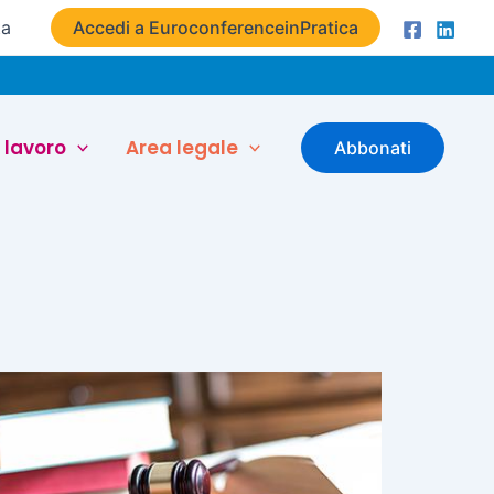
ta
Accedi a EuroconferenceinPratica
 lavoro
Area legale
Abbonati