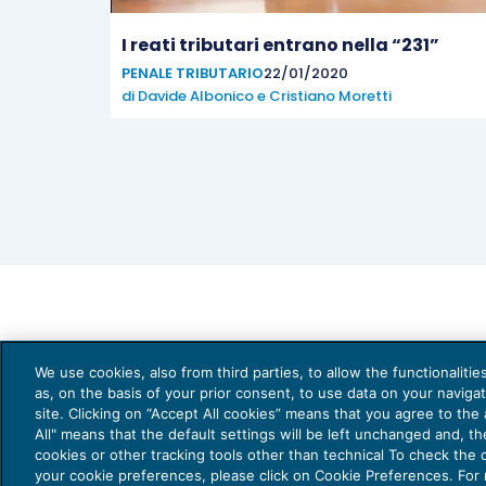
I reati tributari entrano nella “231”
PENALE TRIBUTARIO
22/01/2020
di
Davide Albonico
e
Cristiano Moretti
We use cookies, also from third parties, to allow the functionaliti
as, on the basis of your prior consent, to use data on your naviga
site. Clicking on “Accept All cookies” means that you agree to the a
All" means that the default settings will be left unchanged and, t
cookies or other tracking tools other than technical To check the
your cookie preferences, please click on Cookie Preferences. For