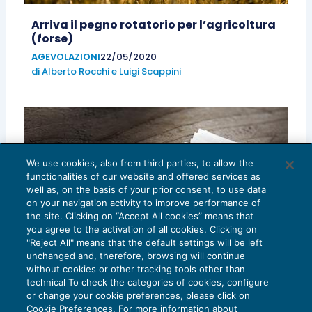
Arriva il pegno rotatorio per l’agricoltura
(forse)
AGEVOLAZIONI
22/05/2020
di
Alberto Rocchi
e
Luigi Scappini
We use cookies, also from third parties, to allow the
functionalities of our website and offered services as
well as, on the basis of your prior consent, to use data
on your navigation activity to improve performance of
the site. Clicking on “Accept All cookies” means that
you agree to the activation of all cookies. Clicking on
"Reject All" means that the default settings will be left
unchanged and, therefore, browsing will continue
without cookies or other tracking tools other than
Ricavi, fatturato, volume d’affari: alla
technical To check the categories of cookies, configure
ricerca di certezze nell’Italia delle
or change your cookie preferences, please click on
complicazioni
Cookie Preferences. For more information about