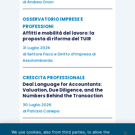
di
Andrea Onori
OSSERVATORIO IMPRESE E
PROFESSIONI
Affitti e mobilità del lavoro: la
proposta di riforma del TUIR
31 Luglio 2026
di
Settore Fisco e Diritto d’Impresa di
Assolombarda
CRESCITA PROFESSIONALE
Deal Language for Accountants:
Valuation, Due Diligence, and the
Numbers Behind the Transaction
30 Luglio 2026
di
Patrizia Canepa
AI E DIGITALIZZAZIONE
We use cookies, also from third parties, to allow the
EU AI Act e studi professionali: le