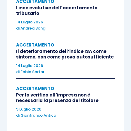
negativo di cassa
, implicando che le voci di spesa
ACCERTAMENTO
Linee evolutive dell’accertamento
sono di entità superiore a quella degli introiti
tributario
registrati, oltre a costituire un’anomalia contabile, fa
14 Luglio 2026
presumere l’esistenza di
ricavi non contabilizzati
in
di
Andrea Bongi
misura almeno pari al disavanzo».
ACCERTAMENTO
Il deterioramento dell’indice ISA come
Nel caso di specie, la Suprema Corte ha
sintomo, non come prova autosufficiente
evidenziato infatti che:
«
una chiusura di cassa con
14 Luglio 2026
segno negativo, oltre a rappresentare, sotto il
di
Fabio Sartori
profilo formale, un’anomalia contabile, assurge,
secondo la trama argomentativa della sentenza
ACCERTAMENTO
d’appello, a presunzione di omessa
Per la verifica all’impresa non è
necessaria la presenza del titolare
contabilizzazione di guadagni
(cfr.,
Cass. n.
9 Luglio 2026
24509/2009
;
Cass. n. 27585/2008
).
di
Gianfranco Antico
In conclusione, i giudici di vertice hanno