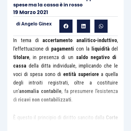
spese ma la cassa è in rosso
19 Marzo 2021
di
Angelo Ginex
In tema di
accertamento analitico-induttivo
,
l’effettuazione di
pagamenti
con la
liquidità
del
titolare
, in presenza di un
saldo negativo di
cassa
della ditta individuale, implicando che le
voci di spesa sono di
entità superiore
a quella
degli introiti registrati, oltre a costituire
un’
anomalia contabile
, fa presumere l’esistenza
di
ricavi non contabilizzati
.
È questo il principio di diritto sancito dalla
Corte
di Cassazione
con l’
ordinanza n. 7634
,