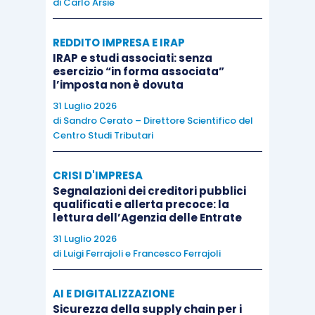
di
Carlo Arsie
fattuali e probatori operata dai giudici di appello.
REDDITO IMPRESA E IRAP
Sulla base di tali argomentazioni, il
ricorso per
IRAP e studi associati: senza
esercizio “in forma associata”
cassazione
è stato dichiarato
inammissibile
e la
l’imposta non è dovuta
ricorrente è stata condannata al pagamento delle
31 Luglio 2026
spese processuali.
di
Sandro Cerato – Direttore Scientifico del
Centro Studi Tributari
CRISI D'IMPRESA
Segnalazioni dei creditori pubblici
qualificati e allerta precoce: la
lettura dell’Agenzia delle Entrate
31 Luglio 2026
di
Luigi Ferrajoli
e
Francesco Ferrajoli
AI E DIGITALIZZAZIONE
Sicurezza della supply chain per i