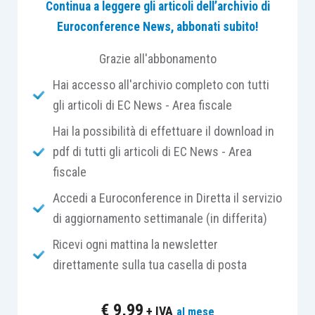
Continua a leggere gli articoli dell’archivio di
depositata
ieri 18 marzo
, la quale consolida il
Euroconference News, abbonati subito!
filone giurisprudenziale formatosi in materia (cfr.,
Cass. sent. 31.05.2011, n. 11988
;
Cass. sent.
Grazie all'abbonamento
25.10.2017, n. 25289
).
Hai accesso all'archivio completo con tutti
gli articoli di EC News - Area fiscale
La vicenda trae origine dalla notifica di un
avviso
Hai la possibilità di effettuare il download in
di accertamento
, con il quale l’Agenzia delle
pdf di tutti gli articoli di EC News - Area
entrate riconosceva in capo ad una ditta
fiscale
individuale un
maggior reddito di impresa
relativamente all’anno di imposta 2006 e
Accedi a Euroconference in Diretta il servizio
procedeva, dunque, a recuperare a tassazione gli
di aggiornamento settimanale (in differita)
importi fiscali sui
ricavi omessi
.
Ricevi ogni mattina la newsletter
direttamente sulla tua casella di posta
Detto atto veniva impugnato dinanzi alla
competente
Commissione tributaria provinciale
,
€
9,99
+ IVA
al mese