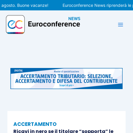
Vai
osto. Buone vacanze!
Euroconference News riprenderà le pubbl
al
contenuto
ACCERTAMENTO
Ricavi in nero se il titolare “sopporta” le