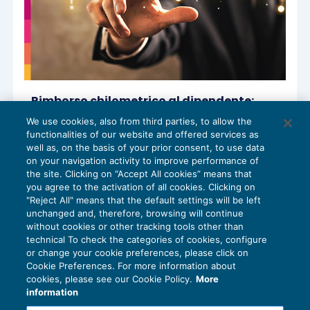
Rimborso chilometrico al dipendente:
esente il minor percorso per raggiungere
We use cookies, also from third parties, to allow the
il luogo di destinazione della trasferta
functionalities of our website and offered services as
CASI OPERATIVI
05/05/2026
well as, on the basis of your prior consent, to use data
di
Euroconference Centro Studi Lavoro e Previdenza
on your navigation activity to improve performance of
the site. Clicking on “Accept All cookies” means that
you agree to the activation of all cookies. Clicking on
"Reject All" means that the default settings will be left
unchanged and, therefore, browsing will continue
without cookies or other tracking tools other than
technical To check the categories of cookies, configure
or change your cookie preferences, please click on
Cookie Preferences. For more information about
Privacy Policy
cookies, please see our Cookie Policy.
More
Cookie Policy
information