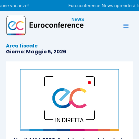
Vai
 vacanze!
Euroconference News riprenderà le pubb
al
contenuto
Area fiscale
Giorno: Maggio 5, 2026