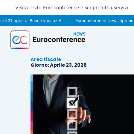
Vai
Visita il sito Euroconference e scopri tutti i servizi
al
contenuto
l 31 agosto. Buone vacanze!
Euroconference News riprenderà l
Area fiscale
Giorno: Aprile 23, 2026