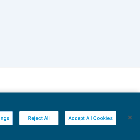
ings
Reject All
Accept All Cookies
20236