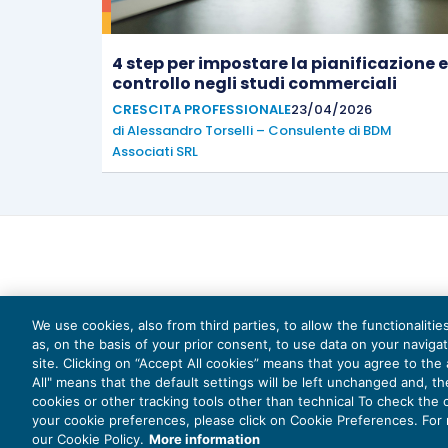
4 step per impostare la pianificazione e
controllo negli studi commerciali
CRESCITA PROFESSIONALE
23/04/2026
di
Alessandro Torselli – Consulente di BDM
Associati SRL
We use cookies, also from third parties, to allow the functionaliti
as, on the basis of your prior consent, to use data on your naviga
site. Clicking on “Accept All cookies” means that you agree to the a
All" means that the default settings will be left unchanged and, t
cookies or other tracking tools other than technical To check the
your cookie preferences, please click on Cookie Preferences. For
Capi
our Cookie Policy.
More information