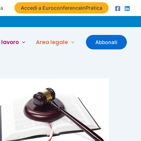
ta
Accedi a EuroconferenceinPratica
 lavoro
Area legale
Abbonati