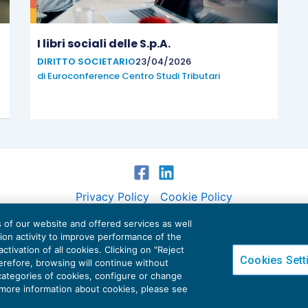
I libri sociali delle S.p.A.
DIRITTO SOCIETARIO
23/04/2026
di
Euroconference Centro Studi Tributari
Privacy Policy
Cookie Policy
es of our website and offered services as well
Euroconference NEWS è una testata registrata al Tribunale di Milano Reg. n. 8556/2026
tion activity to improve performance of the
Direttore responsabile Sandro Cerato
ctivation of all cookies. Clicking on "Reject
Cookies Sett
Copyright 2016 ©
Gruppo Euroconference S.p.A.
v2.32.2
herefore, browsing will continue without
 categories of cookies, configure or change
Piazza Luigi Einaudi, 10N01 - 20124 Milano - info@ecnews.it
 more information about cookies, please see
tale Sociale € 300.000,00 i.v. C.F. P.IVA Iscrizione Registro Imprese di Milano 027761