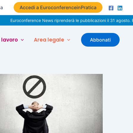
ta
Accedi a EuroconferenceinPratica
Euroconference News riprenderà le pubblicazioni il 31 agosto. Buon
 lavoro
Area legale
Abbonati