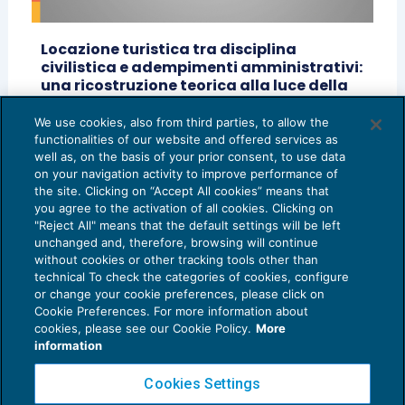
Locazione turistica tra disciplina
civilistica e adempimenti amministrativi:
una ricostruzione teorica alla luce della
sentenza del Consiglio di Stato n.
2928/2025
We use cookies, also from third parties, to allow the
functionalities of our website and offered services as
OBBLIGAZIONI E CONTRATTI
27/05/2025
well as, on the basis of your prior consent, to use data
on your navigation activity to improve performance of
the site. Clicking on “Accept All cookies” means that
you agree to the activation of all cookies. Clicking on
"Reject All" means that the default settings will be left
unchanged and, therefore, browsing will continue
without cookies or other tracking tools other than
technical To check the categories of cookies, configure
or change your cookie preferences, please click on
Cookie Preferences. For more information about
Privacy Policy
cookies, please see our Cookie Policy.
More
Cookie Policy
information
Euroconference NEWS è una testata registrata al Tribunale di Milano Reg. n. 8556/2026
Cookies Settings
Direttore responsabile Sandro Cerato