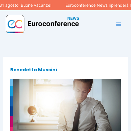
Vai
31 agosto. Buone vacanze!
Euroconference News riprenderà le 
al
contenuto
Benedetta Mussini