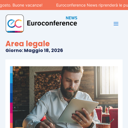
Vai
osto. Buone vacanze!
Euroconference News riprenderà le pubbl
al
contenuto
Area legale
Giorno: Maggio 18, 2026