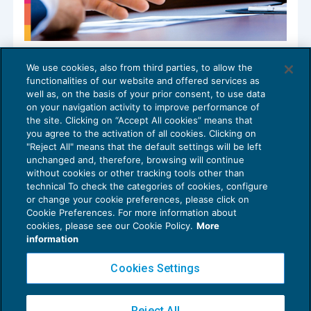
Necessità di tenere distinte legitimatio
We use cookies, also from third parties, to allow the
ad causam e legittimazione a ricevere
functionalities of our website and offered services as
l’impugnazione
well as, on the basis of your prior consent, to use data
IMPUGNAZIONI
18/05/2026
on your navigation activity to improve performance of
the site. Clicking on “Accept All cookies” means that
you agree to the activation of all cookies. Clicking on
"Reject All" means that the default settings will be left
unchanged and, therefore, browsing will continue
without cookies or other tracking tools other than
technical To check the categories of cookies, configure
or change your cookie preferences, please click on
Cookie Preferences. For more information about
Privacy Policy
cookies, please see our Cookie Policy.
More
Cookie Policy
information
Euroconference NEWS è una testata registrata al Tribunale di Milano Reg. n. 8556/2026
Cookies Settings
Direttore responsabile Sandro Cerato
Copyright 2016 ©
Gruppo Euroconference S.p.A.
v2.32.2
Reject All