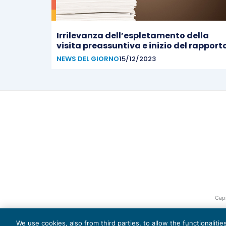
Irrilevanza dell’espletamento della
visita preassuntiva e inizio del rapport
NEWS DEL GIORNO
15/12/2023
Capi
We use cookies, also from third parties, to allow the functionaliti