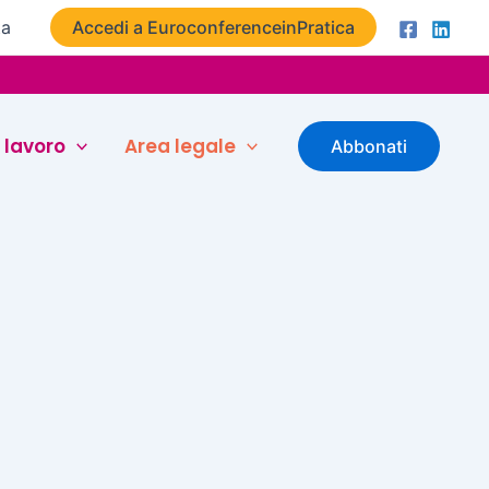
ta
Accedi a EuroconferenceinPratica
 lavoro
Area legale
Abbonati