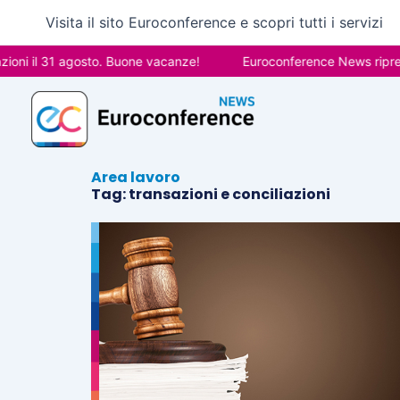
Vai
Visita il sito Euroconference e scopri tutti i servizi
al
contenuto
oni il 31 agosto. Buone vacanze!
Euroconference News riprende
Area lavoro
Tag: transazioni e conciliazioni