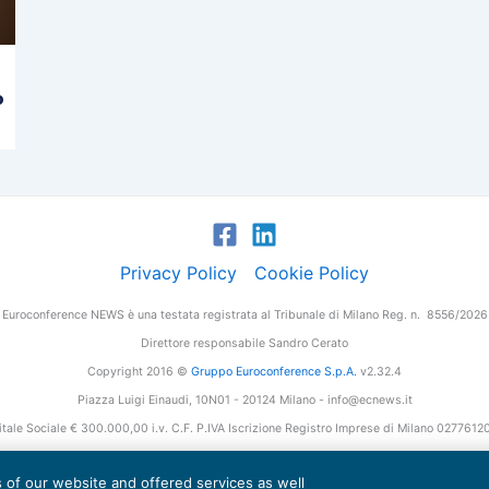
o
Privacy Policy
Cookie Policy
Euroconference NEWS è una testata registrata al Tribunale di Milano Reg. n. 8556/2026
Direttore responsabile Sandro Cerato
Copyright 2016 ©
Gruppo Euroconference S.p.A.
v2.32.4
Piazza Luigi Einaudi, 10N01 - 20124 Milano - info@ecnews.it
tale Sociale € 300.000,00 i.v. C.F. P.IVA Iscrizione Registro Imprese di Milano 027761
es of our website and offered services as well