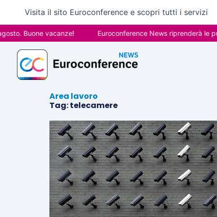
Vai
Visita il sito Euroconference e scopri tutti i servizi
al
contenuto
gosto. Buone vacanze!
Euroconference News riprenderà le pubb
Area lavoro
Tag: telecamere