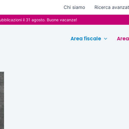
Chi siamo
Ricerca avanza
licazioni il 31 agosto. Buone vacanze!
Area fiscale
Area