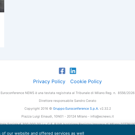
Privacy Policy
Cookie Policy
Euroconference NEWS è una testata registrata al Tribunale di Milano Reg. n. 8556/2026
Direttore responsabile Sandro Cerato
Copyright 2016 ©
Gruppo Euroconference S.p.A.
v2.32.2
Piazza Luigi Einaudi, 10N01 - 20124 Milano - info@ecnews.it
tale Sociale € 300.000,00 i.v. C.F. P.IVA Iscrizione Registro Imprese di Milano 027761
es of our website and offered services as well