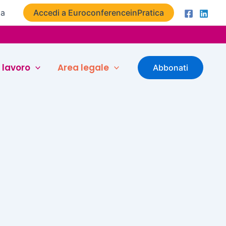
ta
Accedi a EuroconferenceinPratica
 lavoro
Area legale
Abbonati