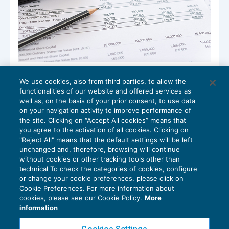
Pagamento premi e accessori: modifica
We use cookies, also from third parties, to allow the
tasso di interesse di rateazione e misura
functionalities of our website and offered services as
delle sanzioni civili
well as, on the basis of your prior consent, to use data
NEWS DEL GIORNO
28/07/2022
on your navigation activity to improve performance of
the site. Clicking on “Accept All cookies” means that
you agree to the activation of all cookies. Clicking on
"Reject All" means that the default settings will be left
unchanged and, therefore, browsing will continue
without cookies or other tracking tools other than
technical To check the categories of cookies, configure
or change your cookie preferences, please click on
Cookie Preferences. For more information about
Privacy Policy
cookies, please see our Cookie Policy.
More
Cookie Policy
information
Euroconference NEWS è una testata registrata al Tribunale di Milano Reg. n. 8556/2026