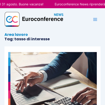
Vai
31 agosto. Buone vacanze!
Euroconference News riprenderà le 
al
contenuto
Area lavoro
Tag: tasso di interesse