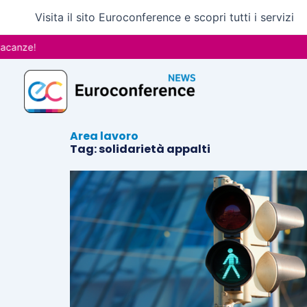
Vai
Visita il sito Euroconference e scopri tutti i servizi
al
contenuto
canze!
Area lavoro
Tag: solidarietà appalti