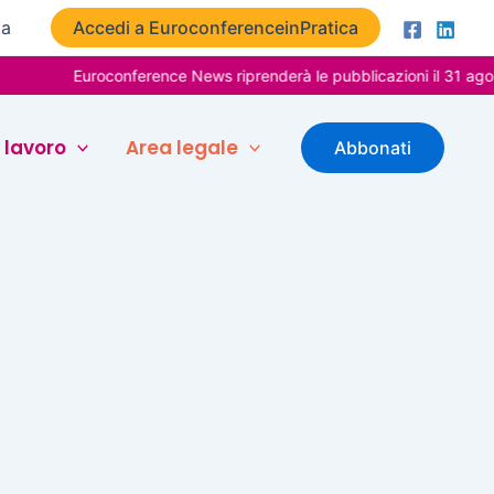
ta
Accedi a EuroconferenceinPratica
Euroconference News riprenderà le pubblicazioni il 31 agost
 lavoro
Area legale
Abbonati