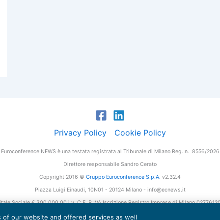
Privacy Policy
Cookie Policy
Euroconference NEWS è una testata registrata al Tribunale di Milano Reg. n. 8556/2026
Direttore responsabile Sandro Cerato
Copyright 2016 ©
Gruppo Euroconference S.p.A.
v2.32.4
Piazza Luigi Einaudi, 10N01 - 20124 Milano - info@ecnews.it
tale Sociale € 300.000,00 i.v. C.F. P.IVA Iscrizione Registro Imprese di Milano 027761
es of our website and offered services as well