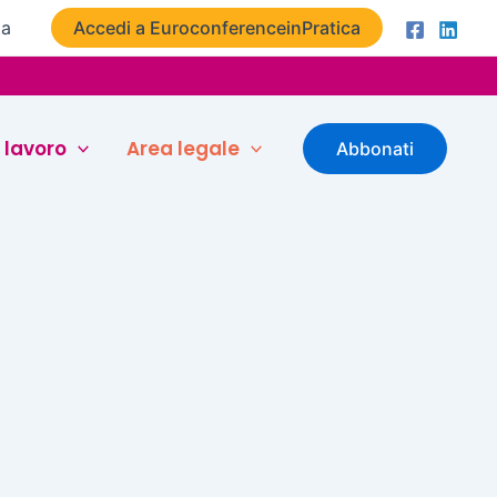
ta
Accedi a EuroconferenceinPratica
 lavoro
Area legale
Abbonati