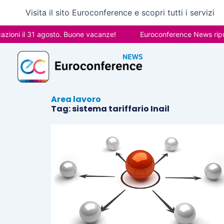
Vai
Visita il sito Euroconference e scopri tutti i servizi
al
contenuto
ioni il 31 agosto. Buone vacanze!
Euroconference News ripren
Area lavoro
Tag: sistema tariffario Inail