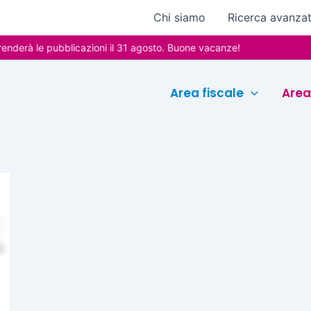
Chi siamo
Ricerca avanza
derà le pubblicazioni il 31 agosto. Buone vacanze!
Area fiscale
Area