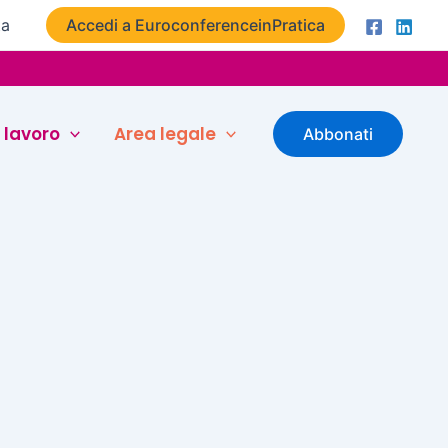
ta
Accedi a EuroconferenceinPratica
 lavoro
Area legale
Abbonati