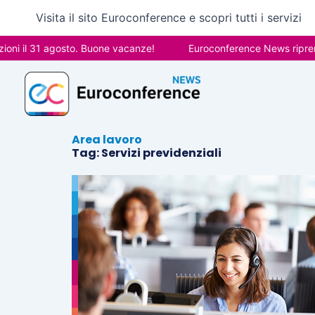
Vai
Visita il sito Euroconference e scopri tutti i servizi
al
contenuto
ni il 31 agosto. Buone vacanze!
Euroconference News riprende
Area lavoro
Tag: Servizi previdenziali