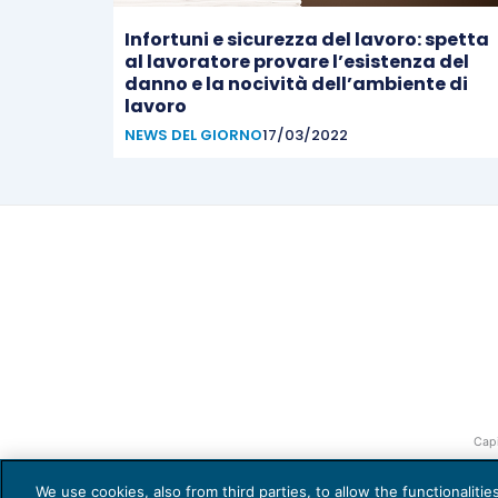
Infortuni e sicurezza del lavoro: spetta
al lavoratore provare l’esistenza del
danno e la nocività dell’ambiente di
lavoro
NEWS DEL GIORNO
17/03/2022
Capi
We use cookies, also from third parties, to allow the functionaliti