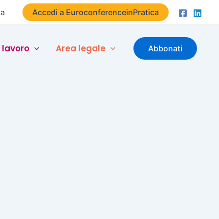
ta
Accedi a EuroconferenceinPratica
 lavoro
Area legale
Abbonati