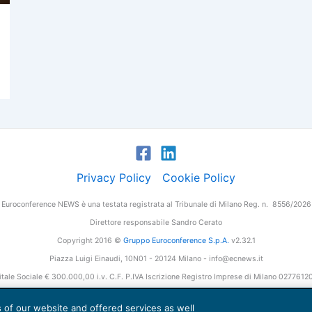
Privacy Policy
Cookie Policy
Euroconference NEWS è una testata registrata al Tribunale di Milano Reg. n. 8556/2026
Direttore responsabile Sandro Cerato
Copyright 2016 ©
Gruppo Euroconference S.p.A.
v2.32.1
Piazza Luigi Einaudi, 10N01 - 20124 Milano - info@ecnews.it
tale Sociale € 300.000,00 i.v. C.F. P.IVA Iscrizione Registro Imprese di Milano 027761
es of our website and offered services as well