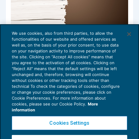
We use cookies, also from third parties, to allow the
Riqualificazione rapporto di agenzia in
functionalities of our website and offered services as
caso di assenza del rischio d’impresa
well as, on the basis of your prior consent, to use data
NEWS DEL GIORNO
26/03/2018
on your navigation activity to improve performance of
the site. Clicking on “Accept All cookies” means that
you agree to the activation of all cookies. Clicking on
"Reject All" means that the default settings will be left
unchanged and, therefore, browsing will continue
without cookies or other tracking tools other than
technical To check the categories of cookies, configure
or change your cookie preferences, please click on
Cookie Preferences. For more information about
Privacy Policy
cookies, please see our Cookie Policy.
More
Cookie Policy
information
Euroconference NEWS è una testata registrata al Tribunale di Milano Reg. n. 8556/2026
Cookies Settings
Direttore responsabile Sandro Cerato
Copyright 2016 ©
Gruppo Euroconference S.p.A.
v2.32.4