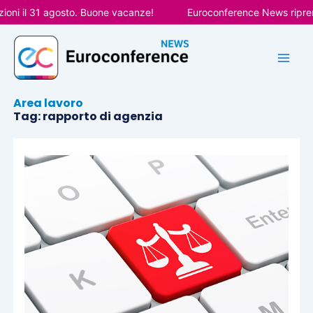
Vai
oni il 31 agosto. Buone vacanze!
Euroconference News riprende
al
contenuto
Area lavoro
Tag: rapporto di agenzia