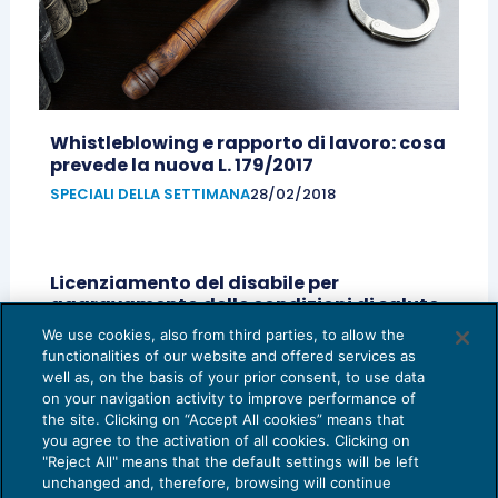
Whistleblowing e rapporto di lavoro: cosa
prevede la nuova L. 179/2017
SPECIALI DELLA SETTIMANA
28/02/2018
Licenziamento del disabile per
aggravamento delle condizioni di salute
SPECIALI DELLA SETTIMANA
05/07/2017
We use cookies, also from third parties, to allow the
functionalities of our website and offered services as
1
2
well as, on the basis of your prior consent, to use data
on your navigation activity to improve performance of
the site. Clicking on “Accept All cookies” means that
you agree to the activation of all cookies. Clicking on
"Reject All" means that the default settings will be left
unchanged and, therefore, browsing will continue