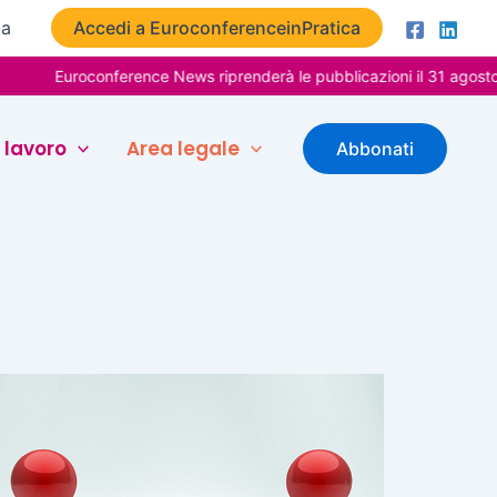
ta
Accedi a EuroconferenceinPratica
Euroconference News riprenderà le pubblicazioni il 31 agosto. Buo
 lavoro
Area legale
Abbonati