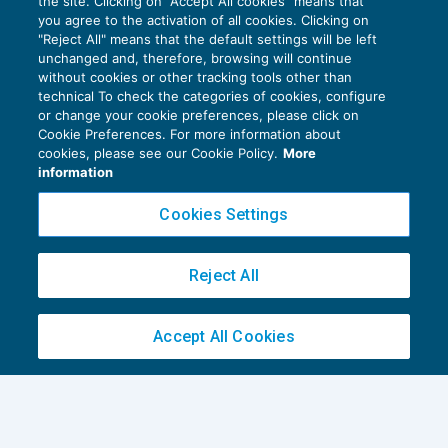
the site. Clicking on “Accept All cookies” means that
you agree to the activation of all cookies. Clicking on
"Reject All" means that the default settings will be left
unchanged and, therefore, browsing will continue
without cookies or other tracking tools other than
technical To check the categories of cookies, configure
or change your cookie preferences, please click on
L’accertamento della subordinazione
Cookie Preferences. For more information about
non può fondarsi sul ricorso al fatto
cookies, please see our Cookie Policy.
More
notorio
information
CONTRATTO DI LAVORO
27/03/2026
Cookies Settings
Reject All
Accept All Cookies
Privacy Policy
Cookie Policy
Euroconference NEWS è una testata registrata al Tribunale di Milano Reg. n. 8556/2026
Direttore responsabile Sandro Cerato