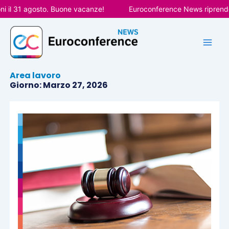
Vai
l 31 agosto. Buone vacanze!
Euroconference News riprenderà l
al
contenuto
Area lavoro
Giorno: Marzo 27, 2026