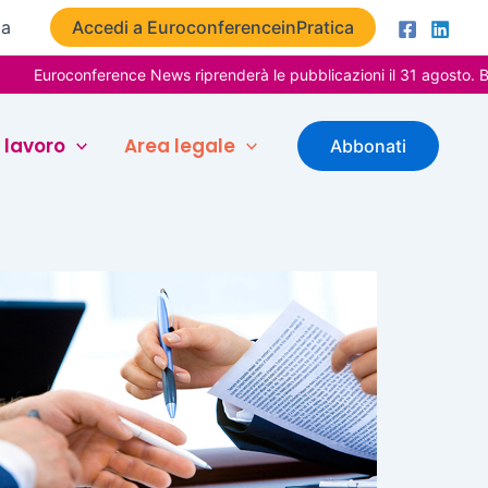
ta
Accedi a EuroconferenceinPratica
Euroconference News riprenderà le pubblicazioni il 31 agosto. Buon
 lavoro
Area legale
Abbonati