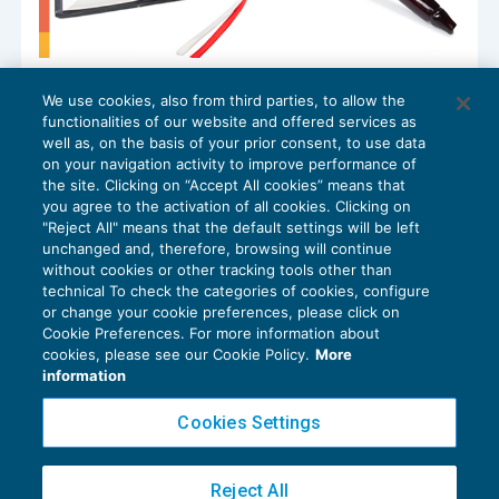
Carcerazione preventiva: possibile il
We use cookies, also from third parties, to allow the
licenziamento per gmo senza obbligo
functionalities of our website and offered services as
di repêchage
well as, on the basis of your prior consent, to use data
NEWS DEL GIORNO
18/11/2024
on your navigation activity to improve performance of
the site. Clicking on “Accept All cookies” means that
you agree to the activation of all cookies. Clicking on
"Reject All" means that the default settings will be left
unchanged and, therefore, browsing will continue
without cookies or other tracking tools other than
technical To check the categories of cookies, configure
or change your cookie preferences, please click on
Cookie Preferences. For more information about
Privacy Policy
cookies, please see our Cookie Policy.
More
Cookie Policy
information
Euroconference NEWS è una testata registrata al Tribunale di Milano Reg. n. 8556/2026
Cookies Settings
Direttore responsabile Sandro Cerato
Copyright 2016 ©
Gruppo Euroconference S.p.A.
v2.32.4
Reject All
Piazza Luigi Einaudi, 10N01 - 20124 Milano - info@ecnews.it