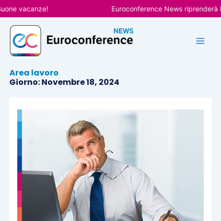
Vai
ne vacanze!
Euroconference News riprenderà le pu
al
contenuto
Area lavoro
Giorno: Novembre 18, 2024