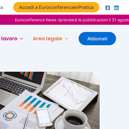
ta
Accedi a EuroconferenceinPratica
Euroconference News riprenderà le pubblicazioni il 31 agosto. B
 lavoro
Area legale
Abbonati