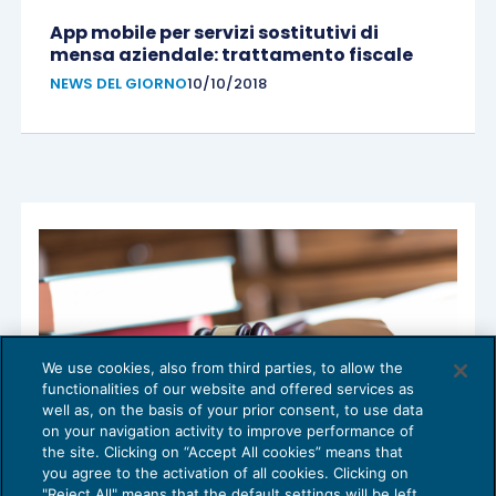
App mobile per servizi sostitutivi di
mensa aziendale: trattamento fiscale
NEWS DEL GIORNO
10/10/2018
We use cookies, also from third parties, to allow the
functionalities of our website and offered services as
well as, on the basis of your prior consent, to use data
on your navigation activity to improve performance of
the site. Clicking on “Accept All cookies” means that
you agree to the activation of all cookies. Clicking on
"Reject All" means that the default settings will be left