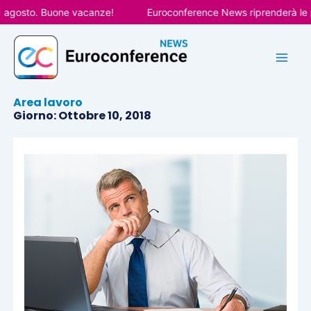
Vai
agosto. Buone vacanze!
Euroconference News riprenderà le pub
al
contenuto
Area lavoro
Giorno: Ottobre 10, 2018