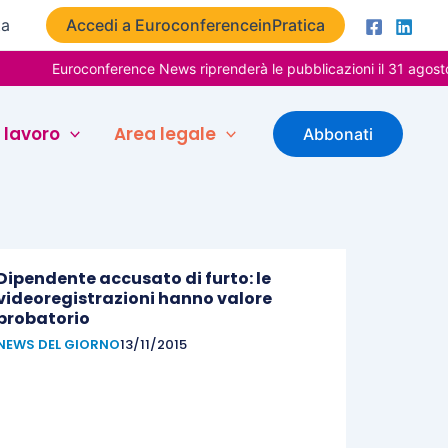
ta
Accedi a EuroconferenceinPratica
Euroconference News riprenderà le pubblicazioni il 31 agosto
 lavoro
Area legale
Abbonati
Dipendente accusato di furto: le
videoregistrazioni hanno valore
probatorio
NEWS DEL GIORNO
13/11/2015