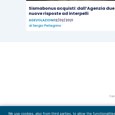
Sismabonus acquisti: dall’Agenzia due
nuove risposte ad interpelli
AGEVOLAZIONI
12/02/2021
di
Sergio Pellegrino
Capi
We use cookies, also from third parties, to allow the functionaliti