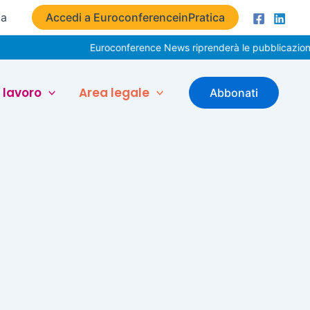
ta
Accedi a EuroconferenceinPratica
Euroconference News riprenderà le pubblicazioni i
 lavoro
Area legale
Abbonati