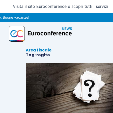
Vai
Visita il sito Euroconference e scopri tutti i servizi
al
contenuto
 Buone vacanze!
Area fiscale
Tag: rogito