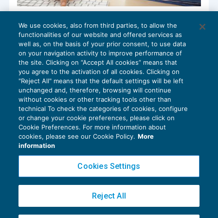
770/2018: l’Agenzia delle Entrate approva
We use cookies, also from third parties, to allow the
il modello
functionalities of our website and offered services as
DICHIARAZIONI
01/02/2018
well as, on the basis of your prior consent, to use data
di
EVOLUTION
on your navigation activity to improve performance of
the site. Clicking on “Accept All cookies” means that
you agree to the activation of all cookies. Clicking on
"Reject All" means that the default settings will be left
unchanged and, therefore, browsing will continue
without cookies or other tracking tools other than
technical To check the categories of cookies, configure
or change your cookie preferences, please click on
Cookie Preferences. For more information about
Privacy Policy
cookies, please see our Cookie Policy.
More
Cookie Policy
information
Euroconference NEWS è una testata registrata al Tribunale di Milano Reg. n. 8556/2026
Cookies Settings
Direttore responsabile Sandro Cerato
Copyright 2016 ©
Gruppo Euroconference S.p.A.
v2.32.2
Reject All
Piazza Luigi Einaudi, 10N01 - 20124 Milano - info@ecnews.it
Capitale Sociale € 300.000,00 i.v. C.F. P.IVA Iscrizione Registro Imprese di Milano