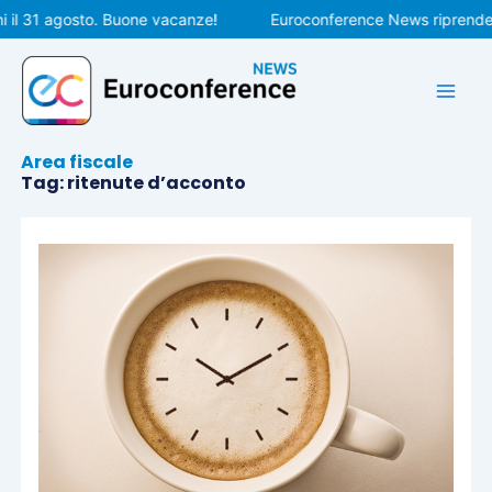
Vai
il 31 agosto. Buone vacanze!
Euroconference News riprenderà 
al
contenuto
Area fiscale
Tag: ritenute d’acconto