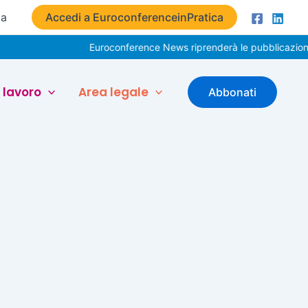
ta
Accedi a EuroconferenceinPratica
Euroconference News riprenderà le pubblicazioni il
 lavoro
Area legale
Abbonati