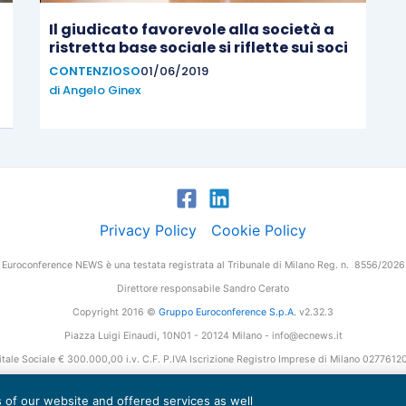
Il giudicato favorevole alla società a
ristretta base sociale si riflette sui soci
CONTENZIOSO
01/06/2019
di
Angelo Ginex
Privacy Policy
Cookie Policy
Euroconference NEWS è una testata registrata al Tribunale di Milano Reg. n. 8556/2026
Direttore responsabile Sandro Cerato
Copyright 2016 ©
Gruppo Euroconference S.p.A.
v2.32.3
Piazza Luigi Einaudi, 10N01 - 20124 Milano - info@ecnews.it
tale Sociale € 300.000,00 i.v. C.F. P.IVA Iscrizione Registro Imprese di Milano 027761
es of our website and offered services as well