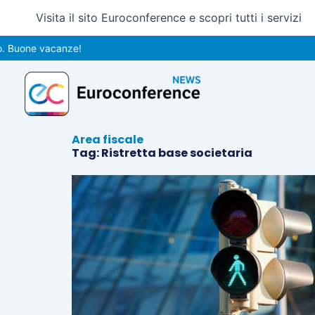
Vai
Visita il sito Euroconference e scopri tutti i servizi
al
contenuto
Buone vacanze!
Area fiscale
Tag: Ristretta base societaria