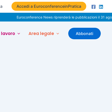
ta
Accedi a EuroconferenceinPratica
Euroconference News riprenderà le pubblicazioni il 31 agost
 lavoro
Area legale
Abbonati