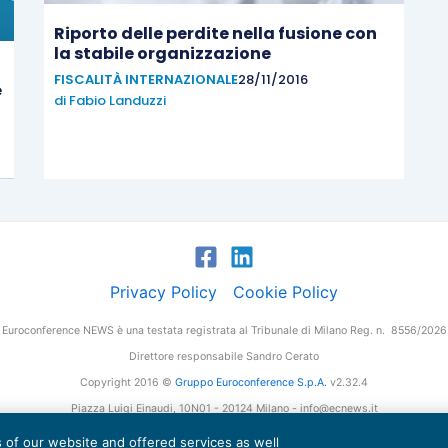
Riporto delle perdite nella fusione con
la stabile organizzazione
FISCALITÀ INTERNAZIONALE
28/11/2016
e
di
Fabio Landuzzi
Privacy Policy
Cookie Policy
Euroconference NEWS è una testata registrata al Tribunale di Milano Reg. n. 8556/2026
Direttore responsabile Sandro Cerato
Copyright 2016 ©
Gruppo Euroconference S.p.A.
v2.32.4
Piazza Luigi Einaudi, 10N01 - 20124 Milano - info@ecnews.it
tale Sociale € 300.000,00 i.v. C.F. P.IVA Iscrizione Registro Imprese di Milano 027761
es of our website and offered services as well