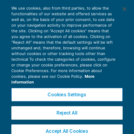
trasformazione regressiva
We use cookies, also from third parties, to allow the
OPERAZIONI STRAORDINARIE
12/09/2016
functionalities of our website and offered services as
di
Sandro Cerato – Direttore Scientifico del Centro
well as, on the basis of your prior consent, to use data
Studi Tributari
on your navigation activity to improve performance of
the site. Clicking on “Accept All cookies” means that
you agree to the activation of all cookies. Clicking on
"Reject All" means that the default settings will be left
unchanged and, therefore, browsing will continue
without cookies or other tracking tools other than
technical To check the categories of cookies, configure
or change your cookie preferences, please click on
Cookie Preferences. For more information about
Privacy Policy
cookies, please see our Cookie Policy.
More
Cookie Policy
information
Euroconference NEWS è una testata registrata al Tribunale di Milano Reg. n. 8556/2026
Cookies Settings
Direttore responsabile Sandro Cerato
Copyright 2016 ©
Gruppo Euroconference S.p.A.
v2.32.4
Reject All
Piazza Luigi Einaudi, 10N01 - 20124 Milano - info@ecnews.it
Capitale Sociale € 300.000,00 i.v. C.F. P.IVA Iscrizione Registro Imprese di Milano
Accept All Cookies
02776120236