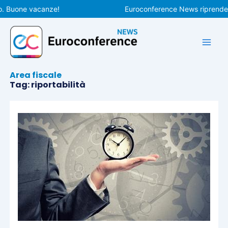
Vai
. Buone vacanze!
Euroconference News riprenderà l
al
contenuto
Area fiscale
Tag: riportabilità