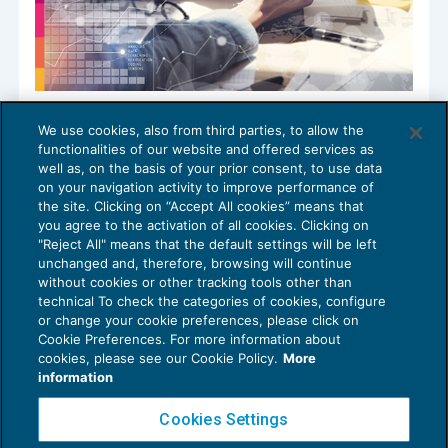
Riorganizzazione del gruppo senza limiti
We use cookies, also from third parties, to allow the
al riporto delle perdite
functionalities of our website and offered services as
OPERAZIONI STRAORDINARIE
19/10/2023
well as, on the basis of your prior consent, to use data
di
Alberto Nordio
e
Claudia Bollini
on your navigation activity to improve performance of
the site. Clicking on “Accept All cookies” means that
you agree to the activation of all cookies. Clicking on
"Reject All" means that the default settings will be left
unchanged and, therefore, browsing will continue
without cookies or other tracking tools other than
technical To check the categories of cookies, configure
or change your cookie preferences, please click on
Cookie Preferences. For more information about
Privacy Policy
cookies, please see our Cookie Policy.
More
Cookie Policy
information
Euroconference NEWS è una testata registrata al Tribunale di Milano Reg. n. 8556/2026
Cookies Settings
Direttore responsabile Sandro Cerato