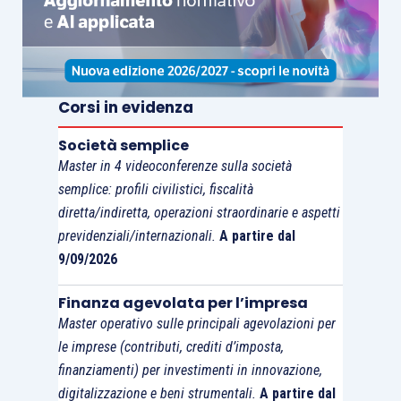
patrimonio della propria controllante (anche
indiretta) oggetto di trasferimento
[..]”. In altre
parole, si vuole sottolineare che le limitazioni al
riporto delle posizioni fiscali, al fine di
Corsi in evidenza
contrastare il fenomeno del c.d. commercio di
Società semplice
“bare fiscali”, sono applicabili qualora vi sia
una
Master in 4 videoconferenze sulla società
sostanziale connessione
o, meglio,
identità
, tra
semplice: profili civilistici, fiscalità
la
controllante
ed il presumibile
vero oggetto
diretta/indiretta, operazioni straordinarie e aspetti
della cessione
: ovvero la controllata con le
previdenziali/internazionali.
A partire dal
relative perdite fiscali riportabili.
9/09/2026
Finanza agevolata per l’impresa
Nel
caso in commento,
invece, la società istante
Master operativo sulle principali agevolazioni per
rappresentava che il
cambio di controllante
le imprese (contributi, crediti d’imposta,
indiretta, attraverso la riorganizzazione del
finanziamenti) per investimenti in innovazione,
gruppo societario, avveniva in un contesto di
digitalizzazione e beni strumentali.
A partire dal