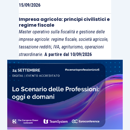
semplificazione
dell’attuale complessa struttura
15/09/2026
di controllo ed interessava un intero ramo del
Impresa agricola: principi civilistici e
gruppo. In particolare, il trasferimento di
regime fiscale
partecipazioni avveniva
a livello di sub-holding
e
Master operativo sulla fiscalità e gestione delle
coinvolgeva, seppur indirettamente, un
numero
imprese agricole: regime fiscale, società agricole,
piuttosto significativo di controllate
a catena.
tassazione redditi, IVA, agriturismo, operazioni
Veniva, inoltre, rimarcato che
l’importo delle
straordinarie.
A partire dal 10/09/2026
perdite
riportabili dalla società istante, sebbene
in assoluto potesse sembrare significativo,
in
relazione ai patrimoni
delle altre società
coinvolte nell’operazione risultava
sostanzialmente trascurabile
; si esponevano,
altresì, le
ragioni economiche della
riorganizzazione
prospettata, escludendo che la
motivazione potesse essere di natura fiscale.