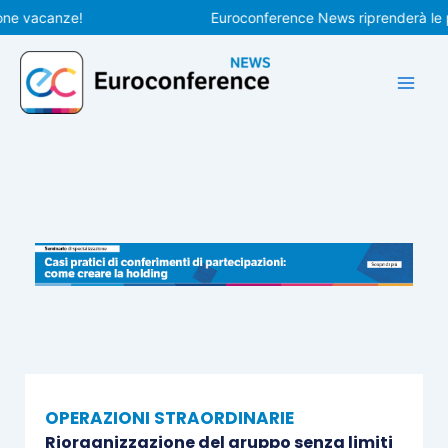
Vai
vacanze!
Euroconference News riprenderà le pubbli
al
contenuto
OPERAZIONI STRAORDINARIE
Riorganizzazione del gruppo senza limiti