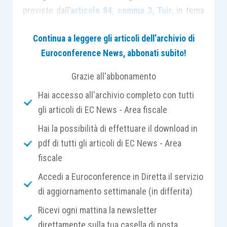
previste dall’
articolo 84, comma 3, Tuir
, in tema
di
riporto delle perdite
nel caso in cui si
Continua a leggere gli articoli dell’archivio di
verifichino
contestualmente
le
seguenti
Euroconference News, abbonati subito!
condizioni
:
Grazie all'abbonamento
la
maggioranza delle partecipazioni
Hai accesso all'archivio completo con tutti
aventi diritto di voto nelle assemblee
gli articoli di EC News - Area fiscale
ordinarie del soggetto che riporta le
Hai la possibilità di effettuare il download in
perdite
viene trasferita
(o comunque
pdf di tutti gli articoli di EC News - Area
acquisita da terzi)
, anche a titolo
fiscale
temporaneo;
l’attività principale
in fatto esercitata nei
Accedi a Euroconference in Diretta il servizio
periodi d’imposta in cui le perdite sono
di aggiornamento settimanale (in differita)
state realizzate venga
modificata
. La
Ricevi ogni mattina la newsletter
modifica dell’attività risulta rilevante
direttamente sulla tua casella di posta