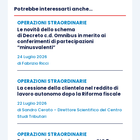
un significativo quantitativo di
perdite fiscali
Potrebbe interessarti anche...
riportabili
e, considerato che il gruppo era
intenzionato a trasferire la partecipazione,
OPERAZIONI STRAORDINARIE
Le novità dello schema
sebbene per il tramite del trasferimento della sua
di Decreto c.d. Omnibus in merito ai
sub-holding, chiedeva conferma che tale
conferimenti di partecipazioni
“minusvalenti”
operazione di riorganizzazione, unitamente ad
24 Luglio 2026
un’eventuale modifica della attività principale, non
di
Fabrizio Ricci
attivasse la normativa prevista dall’
articolo 84
Tuir
.
OPERAZIONI STRAORDINARIE
La cessione della clientela nel reddito di
lavoro autonomo dopo la Riforma fiscale
Il dubbio
che ha mosso la società alla
22 Luglio 2026
presentazione dell’interpello era connesso, in
di
Sandro Cerato – Direttore Scientifico del Centro
primis al fatto che anche i
trasferimenti
Studi Tributari
infragruppo
sono suscettibili, in linea di principio,
di rientrare nell’ambito delle previsioni
OPERAZIONI STRAORDINARIE