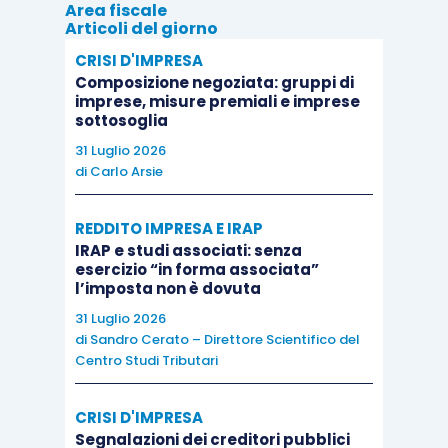
Area fiscale
Sul tema, alcuni anni dopo, è intervenuta anche
Articoli del giorno
l’Agenzia delle entrate con la
risposta n.
CRISI D'IMPRESA
39/2022
,
la quale,
pur confermando che il
Composizione negoziata: gruppi di
dettato letterale
della citata disposizione
imprese, misure premiali e imprese
sottosoglia
normativa,
non attribuisce rilievo ai
31 Luglio 2026
trasferimenti indiretti
, ma sottolinea che la
di
Carlo Arsie
norma in commento è volta a escludere che le
perdite subite
da un soggetto in dipendenza
REDDITO IMPRESA E IRAP
dello
svolgimento di una determinata attività
IRAP e studi associati: senza
esercizio “in forma associata”
possano
compensare redditi che derivano da
l’imposta non è dovuta
un’attività profittevole, diversa
dalla prima,
31 Luglio 2026
quando si verifichi nel “periodo sospetto” un
di
Sandro Cerato – Direttore Scientifico del
cambiamento della compagine sociale
.
Centro Studi Tributari
Nell’ambito di tale risposta, l’Amministrazione
CRISI D'IMPRESA
finanziaria conferma, quindi, che
le limitazioni al
Segnalazioni dei creditori pubblici