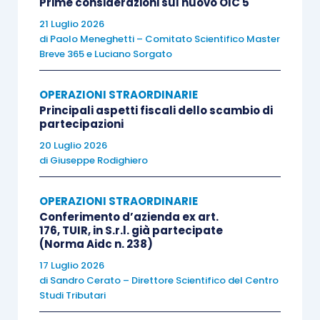
dell’
articolo 84, comma 3, Tuir
, nonché quale
Prime considerazioni sul nuovo OIC 5
conseguenza dei recenti chiarimenti forniti
21 Luglio 2026
di
Paolo Meneghetti – Comitato Scientifico Master
dall’Agenzia delle entrate, in merito alla
Breve 365
e
Luciano Sorgato
riportabilità delle perdite fiscali in caso di
trasferimento indiretto delle partecipazioni
.
OPERAZIONI STRAORDINARIE
Principali aspetti fiscali dello scambio di
partecipazioni
Infatti, giova ricordare che il
tenore letterale
20 Luglio 2026
della norma
sembrerebbe considerare integrato
di
Giuseppe Rodighiero
il
requisito del cambio di controllo
solamente
qualora vi sia un
trasferimento diretto
della
OPERAZIONI STRAORDINARIE
maggioranza delle partecipazioni della società
Conferimento d’azienda ex art.
176, TUIR, in S.r.l. già partecipate
che riporta le perdite.
(Norma Aidc n. 238)
17 Luglio 2026
L’interpretazione confermata
di
Sandro Cerato – Direttore Scientifico del Centro
dall’Amministrazione con la citata risposta era già
Studi Tributari
stata oggetto di anticipazione da parte della