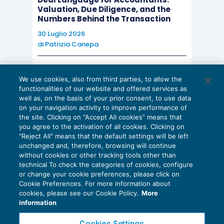
ammette, quindi, il riporto delle perdite fiscali,
Valuation, Due Diligence, and the
Numbers Behind the Transaction
come pure degli interessi passivi indeducibili e
30 Luglio 2026
delle eccedenze Ace, constatando che in
di
Patrizia Canepa
mancanza di anche uno solo dei due requisiti
previsti dalla norma ­ che devono sussistere
AI E DIGITALIZZAZIONE
We use cookies, also from third parties, to allow the
congiuntamente affinché possano trovare
EU AI Act e studi professionali: le
functionalities of our website and offered services as
scadenze concrete
applicazione le limitazioni al riporto delle perdite ­
well as, on the basis of your prior consent, to use data
on your navigation activity to improve performance of
27 Luglio 2026
non possano operare le limitazioni
di cui
the site. Clicking on “Accept All cookies” means that
di
Diego Barberi
e
Stefano Dovier
all’
articolo 84, comma 3, Tuir
.
you agree to the activation of all cookies. Clicking on
"Reject All" means that the default settings will be left
unchanged and, therefore, browsing will continue
Si può quindi concludere che, qualora si intenda
without cookies or other tracking tools other than
technical To check the categories of cookies, configure
procedere con una
riorganizzazione di gruppo
,
or change your cookie preferences, please click on
che comporti anche il
trasferimento indiretto
Cookie Preferences. For more information about
Privacy Policy
cookies, please see our Cookie Policy.
More
della maggioranza delle partecipazioni di una
Cookie Policy
information
società carica di perdite fiscali riportabili,è senza
Euroconference NEWS è una testata registrata al Tribunale di Milano Reg. n. 8556/2026
Cookies Settings