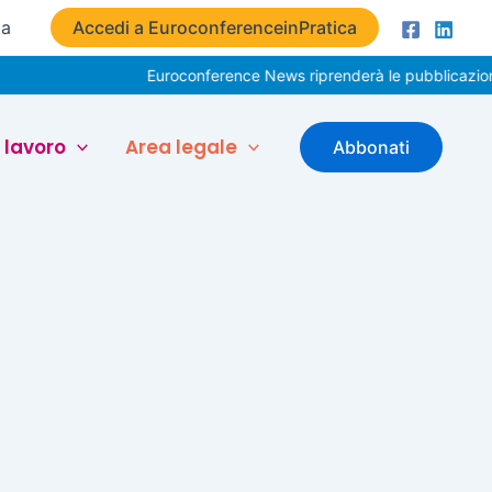
ta
Accedi a EuroconferenceinPratica
Euroconference News riprenderà le pubblicazioni i
 lavoro
Area legale
Abbonati