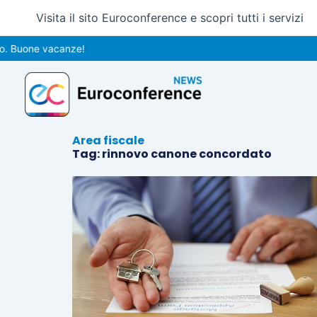
Vai
Visita il sito Euroconference e scopri tutti i servizi
al
contenuto
 Buone vacanze!
Area fiscale
Tag: rinnovo canone concordato