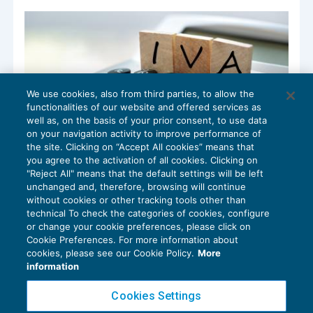
We use cookies, also from third parties, to allow the
functionalities of our website and offered services as
well as, on the basis of your prior consent, to use data
on your navigation activity to improve performance of
the site. Clicking on “Accept All cookies” means that
you agree to the activation of all cookies. Clicking on
"Reject All" means that the default settings will be left
Iva applicata in eccesso: restituzione ad
unchanged and, therefore, browsing will continue
ampio spettro
without cookies or other tracking tools other than
IVA
24/11/2021
technical To check the categories of cookies, configure
di
Alessandro Carlesimo
or change your cookie preferences, please click on
Cookie Preferences. For more information about
cookies, please see our Cookie Policy.
More
information
Cookies Settings