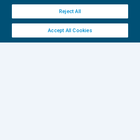
Reject All
Accept All Cookies
Rimborso dell’Iva 2020 comunitaria e
britannica
IVA
02/02/2021
di
Clara Pollet
e
Simone Dimitri
1
2
3