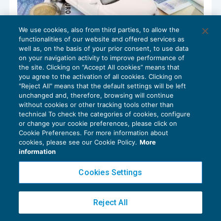
We use cookies, also from third parties, to allow the
functionalities of our website and offered services as
well as, on the basis of your prior consent, to use data
Rimborsi chilometrici nelle associazioni
on your navigation activity to improve performance of
professionali
the site. Clicking on “Accept All cookies” means that
you agree to the activation of all cookies. Clicking on
IMPOSTE SUL REDDITO
04/05/2017
"Reject All" means that the default settings will be left
di
Giovanni Valcarenghi
e
Roberto Bianchi
unchanged and, therefore, browsing will continue
without cookies or other tracking tools other than
technical To check the categories of cookies, configure
or change your cookie preferences, please click on
Cookie Preferences. For more information about
cookies, please see our Cookie Policy.
More
information
Privacy Policy
Cookies Settings
Cookie Policy
Euroconference NEWS è una testata registrata al Tribunale di Milano Reg. n. 8556/2026
Reject All
Direttore responsabile Sandro Cerato