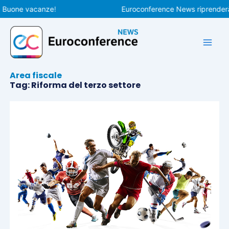
Vai
 Buone vacanze!
Euroconference News riprenderà le
al
contenuto
Area fiscale
Tag: Riforma del terzo settore