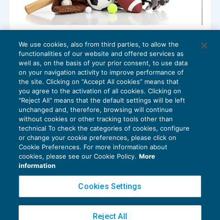
Riforma del terzo settore: i chiarimenti
We use cookies, also from third parties, to allow the
del CNDCEC
functionalities of our website and offered services as
ENTI NON COMMERCIALI
13/11/2017
well as, on the basis of your prior consent, to use data
di
Guido Martinelli
on your navigation activity to improve performance of
the site. Clicking on “Accept All cookies” means that
you agree to the activation of all cookies. Clicking on
"Reject All" means that the default settings will be left
unchanged and, therefore, browsing will continue
without cookies or other tracking tools other than
technical To check the categories of cookies, configure
or change your cookie preferences, please click on
Cookie Preferences. For more information about
Privacy Policy
cookies, please see our Cookie Policy.
More
Cookie Policy
information
Euroconference NEWS è una testata registrata al Tribunale di Milano Reg. n. 8556/2026
Cookies Settings
Direttore responsabile Sandro Cerato
Copyright 2016 ©
Gruppo Euroconference S.p.A.
v2.32.4
Reject All
Piazza Luigi Einaudi, 10N01 - 20124 Milano - info@ecnews.it