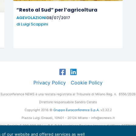
“Resto al Sud” per l’agricoltura
AGEVOLAZIONI
08/07/2017
di
Luigi Scappini
Privacy Policy
Cookie Policy
Euroconference NEWS è una testata registrata al Tribunale di Milano Reg. n. 8556/2026
Direttore responsabile Sandro Cerato
Copyright 2016 ©
Gruppo Euroconference S.p.A.
v2.32.2
Piazza Luigi Einaudi, 10N01 - 20124 Milano - info@ecnews.it
tale Sociale € 300.000,00 i.v. C.F. P.IVA Iscrizione Registro Imprese di Milano 027761
es of our website and offered services as well