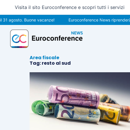
Vai
Visita il sito Euroconference e scopri tutti i servizi
al
contenuto
 31 agosto. Buone vacanze!
Euroconference News riprenderà le
Area fiscale
Tag: resto al sud