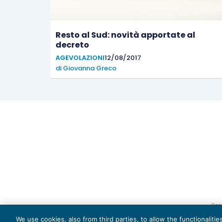
Resto al Sud: novità apportate al
decreto
AGEVOLAZIONI
12/08/2017
di
Giovanna Greco
Capi
We use cookies, also from third parties, to allow the functionaliti