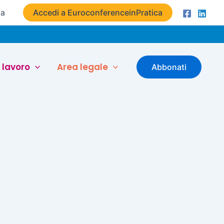
ta
Accedi a EuroconferenceinPratica
 lavoro
Area legale
Abbonati