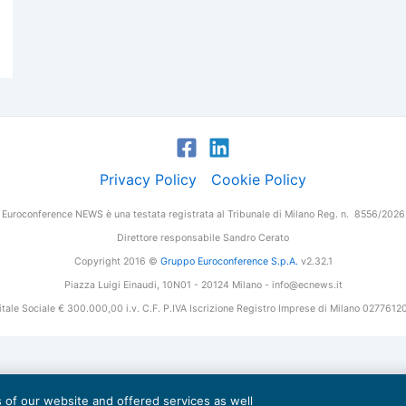
Privacy Policy
Cookie Policy
Euroconference NEWS è una testata registrata al Tribunale di Milano Reg. n. 8556/2026
Direttore responsabile Sandro Cerato
Copyright 2016 ©
Gruppo Euroconference S.p.A.
v2.32.1
Piazza Luigi Einaudi, 10N01 - 20124 Milano - info@ecnews.it
tale Sociale € 300.000,00 i.v. C.F. P.IVA Iscrizione Registro Imprese di Milano 027761
es of our website and offered services as well