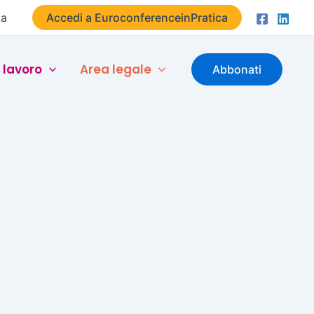
ta
Accedi a EuroconferenceinPratica
 lavoro
Area legale
Abbonati