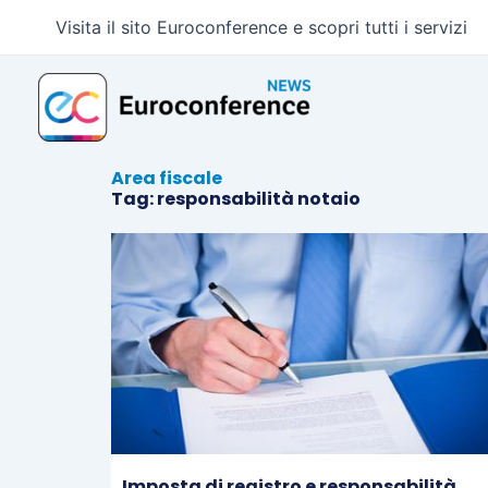
Vai
Visita il sito Euroconference e scopri tutti i servizi
al
contenuto
Area fiscale
Tag: responsabilità notaio
Imposta di registro e responsabilità