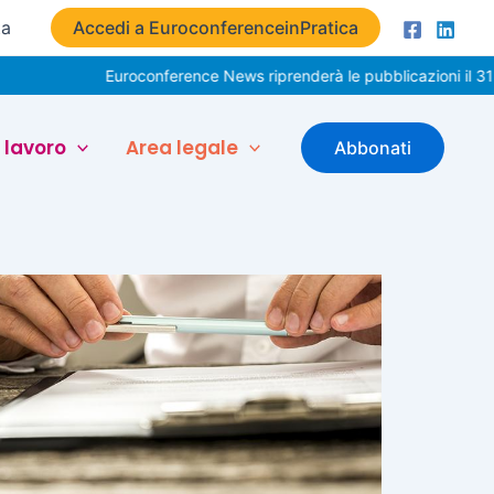
ta
Accedi a EuroconferenceinPratica
Euroconference News riprenderà le pubblicazioni il 31 ag
 lavoro
Area legale
Abbonati