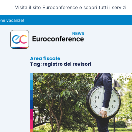
Vai
Visita il sito Euroconference e scopri tutti i servizi
al
contenuto
vacanze!
Area fiscale
Tag: registro dei revisori