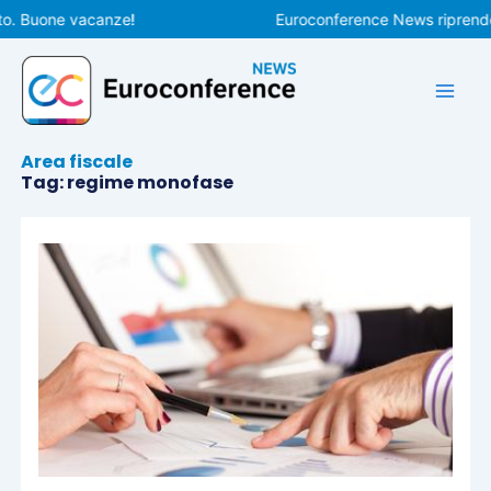
Vai
. Buone vacanze!
Euroconference News riprenderà 
al
contenuto
Area fiscale
Tag: regime monofase