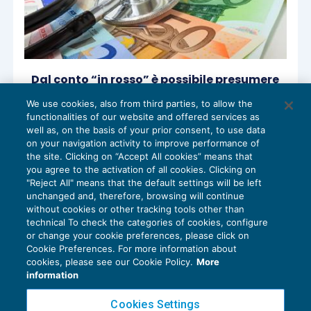
Dal conto “in rosso” è possibile presumere
ricavi evasi
We use cookies, also from third parties, to allow the
ACCERTAMENTO
14/12/2018
functionalities of our website and offered services as
di
Angelo Ginex
well as, on the basis of your prior consent, to use data
on your navigation activity to improve performance of
the site. Clicking on “Accept All cookies” means that
you agree to the activation of all cookies. Clicking on
"Reject All" means that the default settings will be left
1
2
3
unchanged and, therefore, browsing will continue
without cookies or other tracking tools other than
technical To check the categories of cookies, configure
or change your cookie preferences, please click on
Cookie Preferences. For more information about
Privacy Policy
cookies, please see our Cookie Policy.
More
Cookie Policy
information
Euroconference NEWS è una testata registrata al Tribunale di Milano Reg. n. 8556/2026
Cookies Settings