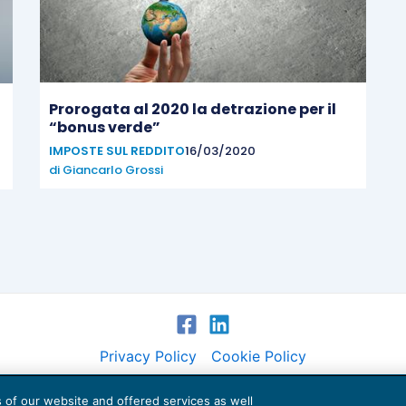
Prorogata al 2020 la detrazione per il
“bonus verde”
IMPOSTE SUL REDDITO
16/03/2020
di
Giancarlo Grossi
Privacy Policy
Cookie Policy
Euroconference NEWS è una testata registrata al Tribunale di Milano Reg. n. 8556/2026
es of our website and offered services as well