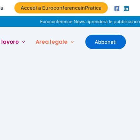
ta
Accedi a EuroconferenceinPratica
Euroconference News riprenderà le pubblicazioni i
 lavoro
Area legale
Abbonati