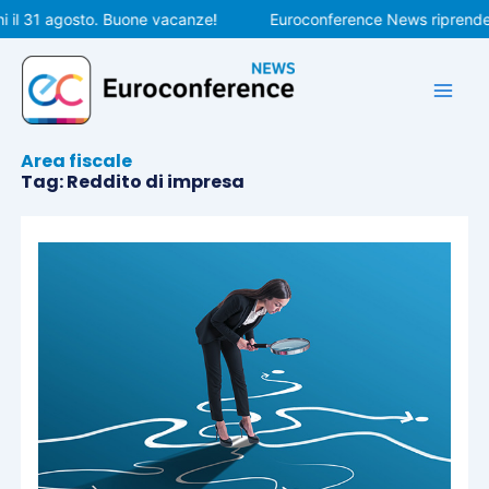
Vai
l 31 agosto. Buone vacanze!
Euroconference News riprenderà le
al
contenuto
Area fiscale
Tag: Reddito di impresa