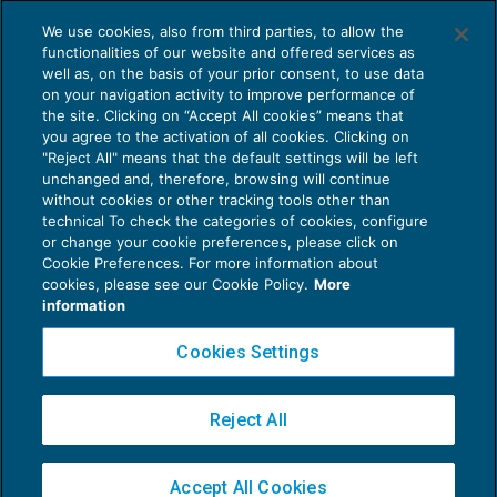
Inerenza delle spese di rappresentanza
We use cookies, also from third parties, to allow the
alla luce della recente giurisprudenza
functionalities of our website and offered services as
REDDITO IMPRESA E IRAP
17/05/2019
well as, on the basis of your prior consent, to use data
di
Marco Bargagli
on your navigation activity to improve performance of
the site. Clicking on “Accept All cookies” means that
you agree to the activation of all cookies. Clicking on
"Reject All" means that the default settings will be left
unchanged and, therefore, browsing will continue
without cookies or other tracking tools other than
technical To check the categories of cookies, configure
or change your cookie preferences, please click on
Cookie Preferences. For more information about
Privacy Policy
cookies, please see our Cookie Policy.
More
Cookie Policy
information
Euroconference NEWS è una testata registrata al Tribunale di Milano Reg. n. 8556/2026
Cookies Settings
Direttore responsabile Sandro Cerato
Copyright 2016 ©
Gruppo Euroconference S.p.A.
v2.32.2
Reject All
Piazza Luigi Einaudi, 10N01 - 20124 Milano - info@ecnews.it
Capitale Sociale € 300.000,00 i.v. C.F. P.IVA Iscrizione Registro Imprese di Milano
Accept All Cookies
02776120236