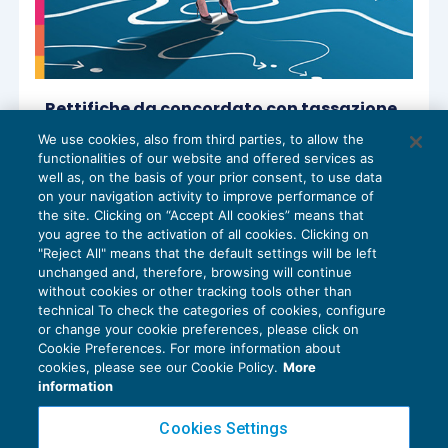
Rettifiche da concordato con tassazione
ordinaria
We use cookies, also from third parties, to allow the
IMPOSTE SUL REDDITO
11/10/2024
functionalities of our website and offered services as
di
Andrea Bongi
e
Sandro Cerato – Direttore
well as, on the basis of your prior consent, to use data
Scientifico del Centro Studi Tributari
on your navigation activity to improve performance of
the site. Clicking on “Accept All cookies” means that
you agree to the activation of all cookies. Clicking on
"Reject All" means that the default settings will be left
unchanged and, therefore, browsing will continue
without cookies or other tracking tools other than
technical To check the categories of cookies, configure
or change your cookie preferences, please click on
Cookie Preferences. For more information about
Privacy Policy
cookies, please see our Cookie Policy.
More
Cookie Policy
information
Euroconference NEWS è una testata registrata al Tribunale di Milano Reg. n. 8556/2026
Cookies Settings
Direttore responsabile Sandro Cerato