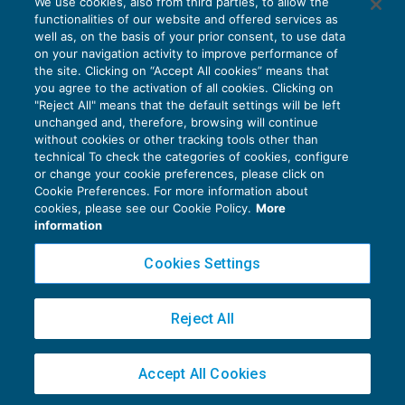
We use cookies, also from third parties, to allow the
Gli immobili patrimonio delle imprese
functionalities of our website and offered services as
REDDITO IMPRESA E IRAP
10/09/2016
well as, on the basis of your prior consent, to use data
di
Luca Mambrin
on your navigation activity to improve performance of
the site. Clicking on “Accept All cookies” means that
you agree to the activation of all cookies. Clicking on
"Reject All" means that the default settings will be left
unchanged and, therefore, browsing will continue
without cookies or other tracking tools other than
technical To check the categories of cookies, configure
or change your cookie preferences, please click on
Cookie Preferences. For more information about
Privacy Policy
cookies, please see our Cookie Policy.
More
Cookie Policy
information
Euroconference NEWS è una testata registrata al Tribunale di Milano Reg. n. 8556/2026
Cookies Settings
Direttore responsabile Sandro Cerato
Copyright 2016 ©
Gruppo Euroconference S.p.A.
v2.32.4
Reject All
Piazza Luigi Einaudi, 10N01 - 20124 Milano - info@ecnews.it
Capitale Sociale € 300.000,00 i.v. C.F. P.IVA Iscrizione Registro Imprese di Milano
Accept All Cookies
02776120236