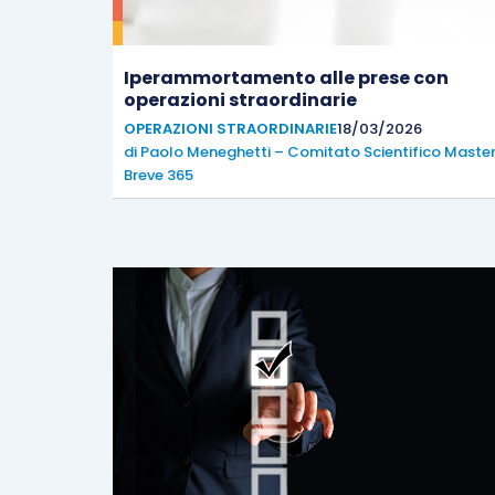
Iperammortamento alle prese con
operazioni straordinarie
OPERAZIONI STRAORDINARIE
18/03/2026
di
Paolo Meneghetti – Comitato Scientifico Maste
Breve 365