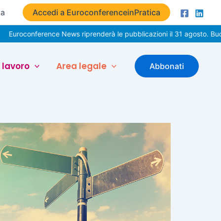
ta
Accedi a EuroconferenceinPratica
conference News riprenderà le pubblicazioni il 31 agosto. Buone vac
 lavoro
Area legale
Abbonati