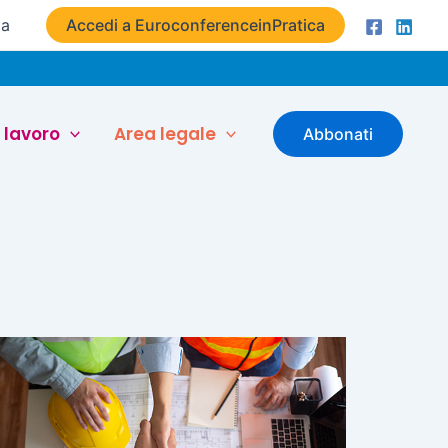
ta
Accedi a EuroconferenceinPratica
 lavoro
Area legale
Abbonati