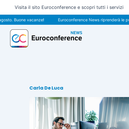
Vai
Visita il sito Euroconference e scopri tutti i servizi
al
contenuto
o. Buone vacanze!
Euroconference News riprenderà le pubblica
Carla De Luca