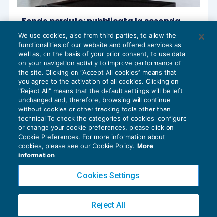
Fondo perduto: pubblicata la seconda
circolare delle Entrate
We use cookies, also from third parties, to allow the
AGEVOLAZIONI
22/07/2020
functionalities of our website and offered services as
di
Lucia Recchioni – Comitato Scientifico Master Breve
well as, on the basis of your prior consent, to use data
365
on your navigation activity to improve performance of
the site. Clicking on “Accept All cookies” means that
you agree to the activation of all cookies. Clicking on
"Reject All" means that the default settings will be left
unchanged and, therefore, browsing will continue
without cookies or other tracking tools other than
technical To check the categories of cookies, configure
or change your cookie preferences, please click on
Cookie Preferences. For more information about
Privacy Policy
cookies, please see our Cookie Policy.
More
Cookie Policy
information
Euroconference NEWS è una testata registrata al Tribunale di Milano Reg. n. 8556/2026
Cookies Settings
Direttore responsabile Sandro Cerato
Copyright 2016 ©
Gruppo Euroconference S.p.A.
v2.32.4
Reject All
Piazza Luigi Einaudi, 10N01 - 20124 Milano - info@ecnews.it