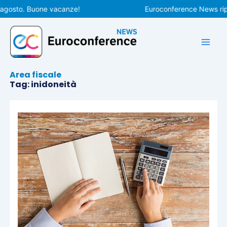
Vai
gosto. Buone vacanze!
Euroconference News ripren
al
contenuto
Area fiscale
Tag: inidoneità