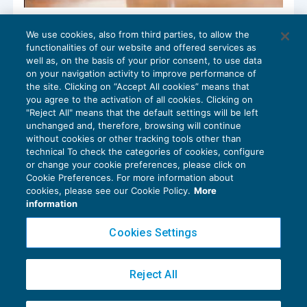
Il pagamento parziale non interrompe la
We use cookies, also from third parties, to allow the
prescrizione
functionalities of our website and offered services as
RISCOSSIONE
22/01/2018
well as, on the basis of your prior consent, to use data
di
Angelo Ginex
on your navigation activity to improve performance of
the site. Clicking on “Accept All cookies” means that
you agree to the activation of all cookies. Clicking on
"Reject All" means that the default settings will be left
unchanged and, therefore, browsing will continue
without cookies or other tracking tools other than
technical To check the categories of cookies, configure
or change your cookie preferences, please click on
Cookie Preferences. For more information about
Privacy Policy
cookies, please see our Cookie Policy.
More
Cookie Policy
information
Euroconference NEWS è una testata registrata al Tribunale di Milano Reg. n. 8556/2026
Cookies Settings
Direttore responsabile Sandro Cerato
Copyright 2016 ©
Gruppo Euroconference S.p.A.
v2.32.3
Reject All
Piazza Luigi Einaudi, 10N01 - 20124 Milano - info@ecnews.it
Capitale Sociale € 300.000,00 i.v. C.F. P.IVA Iscrizione Registro Imprese di Milano