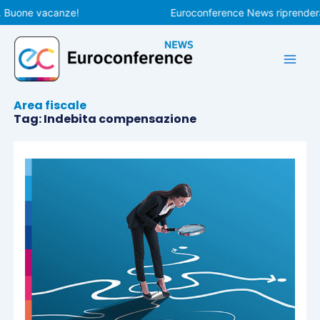
Vai
one vacanze!
Euroconference News riprenderà le pu
al
contenuto
Area fiscale
Tag: Indebita compensazione