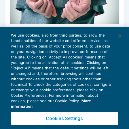
Concorso del professionista nel reato
We use cookies, also from third parties, to allow the
solo se ha ideato la frode
functionalities of our website and offered services as
CRESCITA PROFESSIONALE
05/02/2018
well as, on the basis of your prior consent, to use data
di
Marco Bargagli
on your navigation activity to improve performance of
the site. Clicking on “Accept All cookies” means that
you agree to the activation of all cookies. Clicking on
"Reject All" means that the default settings will be left
unchanged and, therefore, browsing will continue
without cookies or other tracking tools other than
technical To check the categories of cookies, configure
or change your cookie preferences, please click on
Cookie Preferences. For more information about
Privacy Policy
cookies, please see our Cookie Policy.
More
Cookie Policy
information
Euroconference NEWS è una testata registrata al Tribunale di Milano Reg. n. 8556/2026
Cookies Settings
Direttore responsabile Sandro Cerato