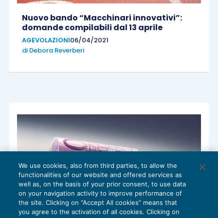
Nuovo bando “Macchinari innovativi”:
domande compilabili dal 13 aprile
AGEVOLAZIONI
06/04/2021
di
Debora Reverberi
We use cookies, also from third parties, to allow the
functionalities of our website and offered services as
well as, on the basis of your prior consent, to use data
on your navigation activity to improve performance of
the site. Clicking on “Accept All cookies” means that
you agree to the activation of all cookies. Clicking on